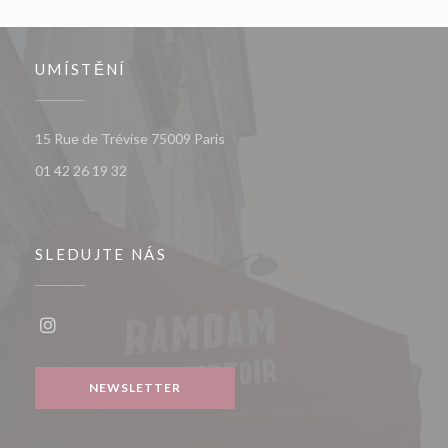
UMÍSTĚNÍ
((otevře se v novém okně))
15 Rue de Trévise 75009 Paris
01 42 26 19 32
SLEDUJTE NÁS
Instagram ((otevře se v novém okně))
NEWSLETTER