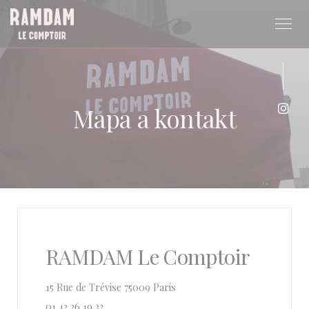
Panel pro správu cookies
Mapa a kontakt
Inst
RAMDAM Le Comptoir
((otevře se v novém okně))
15 Rue de Trévise 75009 Paris
01 42 26 19 32