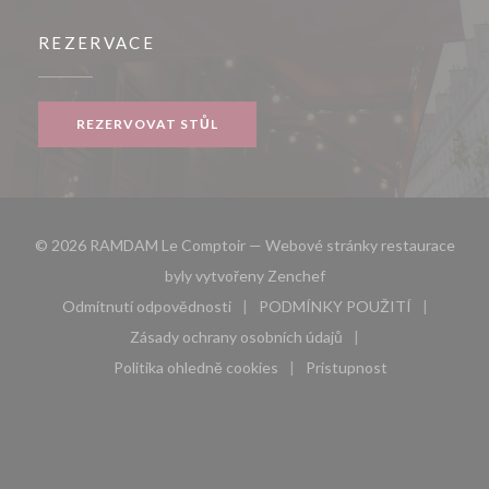
REZERVACE
REZERVOVAT STŮL
© 2026 RAMDAM Le Comptoir — Webové stránky restaurace
((otevře se v novém okn
byly vytvořeny
Zenchef
Odmítnutí odpovědnosti
PODMÍNKY POUŽITÍ
((otevře se v novém okně))
((otevře se v novém 
Zásady ochrany osobních údajů
((otevře se v novém okně))
Politika ohledně cookies
Pristupnost
((otevře se v novém okně))
((otevře se v novém 