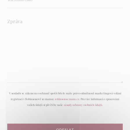
V souladu se zákonem o ochraně spotřebitele máte právo odmítnout marketingová volání
registrací v Robinsonově seznamu:
robinsonseznam.cz
. Pro více informací o zpracování
vašich údajů si přečtěte naše
zásady ochrany osobních údajů
.